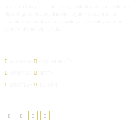
Gaziantep Sanayi Odası Mesleki Eğitim Merkezi, Avrupa ve ülkemizin
diğer bölgelerindeki çeşitli mesleki eğitim merkezi örnekleri
incelenerek Gaziantep sanayisinin ihtiyacı olan kalifiye eleman
yetiştirmek amacıyla kuruldu.
Hızlı Erişim
ANASAYFA
YEŞİL DÖNÜŞÜM
KURUMSAL
MESEM
EĞİTİMLER
İLETİŞİM
SOSYAL MEDYA
E-BÜLTEN