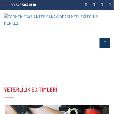
+90 342
503 01 10
YETERLİLİK EĞİTİMLERİ
YETERLİLİK EĞİTİMLERİ