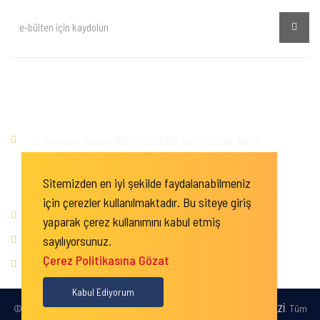
Kişisel Verilerin Korunması ve İşlenmesi
İletişim
2. Organize Sanayi Bölgesi, 83235 No'lu Cadde, No: 2
Posta Kodu : 27620
Sitemizden en iyi şekilde faydalanabilmeniz
Şehitkamil / Gaziantep
için çerezler kullanılmaktadır. Bu siteye giriş
+90 342
503 01 10
yaparak çerez kullanımını kabul etmiş
sayılıyorsunuz.
+90 342 503 00 44
Çerez Politikasına Gözat
info@gsomem.com.tr
Kabul Ediyorum
© 2019
GSOMEM / GAZİANTEP SANAYİ ODASI MESLEKİ EĞİTİM MERKEZİ
. Tüm