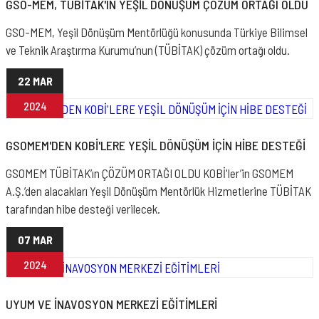
GSO-MEM, TÜBİTAK'IN YEŞİL DÖNÜŞÜM ÇÖZÜM ORTAĞI OLDU
GSO-MEM, Yeşil Dönüşüm Mentörlüğü konusunda Türkiye Bilimsel
ve Teknik Araştırma Kurumu’nun (TÜBİTAK) çözüm ortağı oldu.
22 MAR
2024
GSOMEM'DEN KOBİ'LERE YEŞİL DÖNÜŞÜM İÇİN HİBE DESTEĞİ
GSOMEM TÜBİTAK’ın ÇÖZÜM ORTAĞI OLDU KOBİ'ler’in GSOMEM
A.Ş.’den alacakları Yeşil Dönüşüm Mentörlük Hizmetlerine TÜBİTAK
tarafından hibe desteği verilecek.
07 MAR
2024
UYUM VE İNAVOSYON MERKEZİ EĞİTİMLERİ