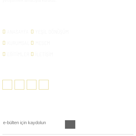
Hızlı Erişim
ANASAYFA
YEŞİL DÖNÜŞÜM
KURUMSAL
MESEM
EĞİTİMLER
İLETİŞİM
SOSYAL MEDYA
E-BÜLTEN