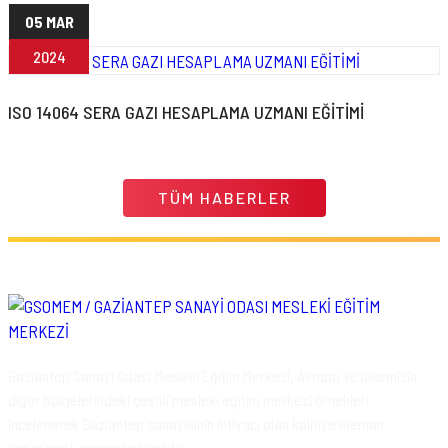
05 MAR
2024
ISO 14064 SERA GAZI HESAPLAMA UZMANI EĞİTİMİ
TÜM HABERLER
Gaziantep Sanayi Odası Mesleki Eğitim Merkezi, Avrupa ve ülkemizin
diğer bölgelerindeki çeşitli mesleki eğitim merkezi örnekleri
incelenerek Gaziantep sanayisinin ihtiyacı olan kalifiye eleman
yetiştirmek amacıyla kuruldu.