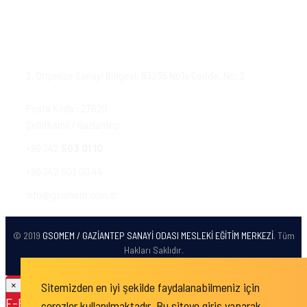
Kişisel Verilerin Korunması ve İşlenmesi
İletişim
2. Organize Sanayi Bölgesi, 83235 No'lu Cadde, No: 2
Posta Kodu : 27620
Şehitkamil / Gaziantep
+90 342
503 01 10
+90 342 503 00 44
info@gsomem.com.tr
© 2019
GSOMEM / GAZİANTEP SANAYİ ODASI MESLEKİ EĞİTİM MERKEZİ
. Tüm
Hakları Saklıdır.
Sitemizden en iyi şekilde faydalanabilmeniz için
×
E-BÜLTEN
çerezler kullanılmaktadır. Bu siteye giriş yaparak