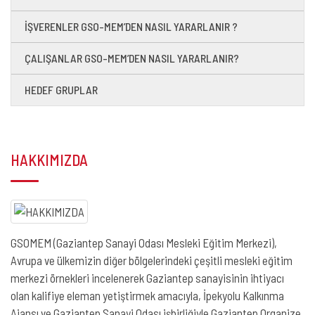
İŞVERENLER GSO-MEM’DEN NASIL YARARLANIR ?
ÇALIŞANLAR GSO-MEM’DEN NASIL YARARLANIR?
HEDEF GRUPLAR
HAKKIMIZDA
GSOMEM (Gaziantep Sanayi Odası Mesleki Eğitim Merkezi),
Avrupa ve ülkemizin diğer bölgelerindeki çeşitli mesleki eğitim
merkezi örnekleri incelenerek Gaziantep sanayisinin ihtiyacı
olan kalifiye eleman yetiştirmek amacıyla, İpekyolu Kalkınma
Ajansı ve Gaziantep Sanayi Odası işbirliğiyle Gaziantep Organize