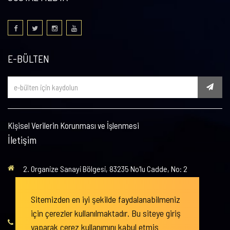
E-BÜLTEN
Kişisel Verilerin Korunması ve İşlenmesi
İletişim
2. Organize Sanayi Bölgesi, 83235 No'lu Cadde, No: 2
Posta Kodu : 27620
Sitemizden en iyi şekilde faydalanabilmeniz
Şehitkamil / Gaziantep
için çerezler kullanılmaktadır. Bu siteye giriş
+90 342
503 01 10
yaparak çerez kullanımını kabul etmiş