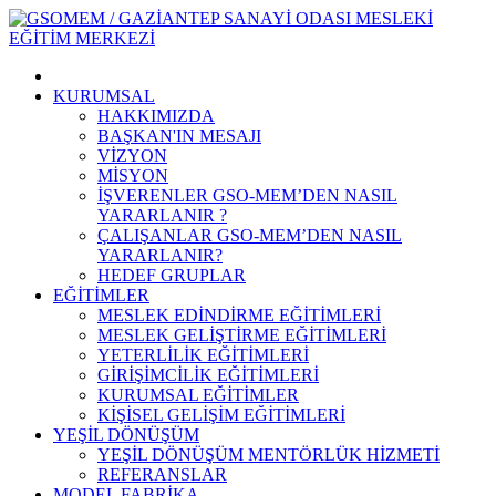
KURUMSAL
HAKKIMIZDA
BAŞKAN'IN MESAJI
VİZYON
MİSYON
İŞVERENLER GSO-MEM’DEN NASIL
YARARLANIR ?
ÇALIŞANLAR GSO-MEM’DEN NASIL
YARARLANIR?
HEDEF GRUPLAR
EĞİTİMLER
MESLEK EDİNDİRME EĞİTİMLERİ
MESLEK GELİŞTİRME EĞİTİMLERİ
YETERLİLİK EĞİTİMLERİ
GİRİŞİMCİLİK EĞİTİMLERİ
KURUMSAL EĞİTİMLER
KİŞİSEL GELİŞİM EĞİTİMLERİ
YEŞİL DÖNÜŞÜM
YEŞİL DÖNÜŞÜM MENTÖRLÜK HİZMETİ
REFERANSLAR
MODEL FABRİKA