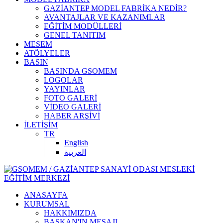
GAZİANTEP MODEL FABRİKA NEDİR?
AVANTAJLAR VE KAZANIMLAR
EĞİTİM MODÜLLERİ
GENEL TANITIM
MESEM
ATÖLYELER
BASIN
BASINDA GSOMEM
LOGOLAR
YAYINLAR
FOTO GALERİ
VİDEO GALERİ
HABER ARŞİVİ
İLETİŞİM
TR
English
العربية
ANASAYFA
KURUMSAL
HAKKIMIZDA
BAŞKAN'IN MESAJI