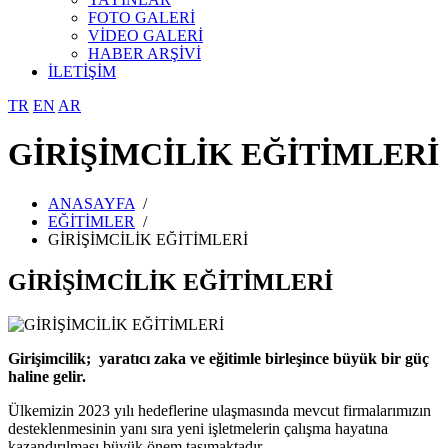
FOTO GALERİ
VİDEO GALERİ
HABER ARŞİVİ
İLETİŞİM
TR
EN
AR
GİRİŞİMCİLİK EĞİTİMLERİ
ANASAYFA
/
EĞİTİMLER
/
GİRİŞİMCİLİK EĞİTİMLERİ
GİRİŞİMCİLİK EĞİTİMLERİ
Girişimcilik; yaratıcı zaka ve eğitimle birleşince büyük bir güç
haline gelir.
Ülkemizin 2023 yılı hedeflerine ulaşmasında mevcut firmalarımızın
desteklenmesinin yanı sıra yeni işletmelerin çalışma hayatına
kazandırılması büyük önem taşımaktadır.