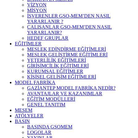
VİZYON
MİSYON
İŞVERENLER GSO-MEM’DEN NASIL
YARARLANIR ?
ÇALIŞANLAR GSO-MEM’DEN NASIL
YARARLANIR?
HEDEF GRUPLAR
EĞİTİMLER
MESLEK EDİNDİRME EĞİTİMLERİ
MESLEK GELİŞTİRME EĞİTİMLERİ
YETERLİLİK EĞİTİMLERİ
GİRİŞİMCİLİK EĞİTİMLERİ
KURUMSAL EĞİTİMLER
KİŞİSEL GELİŞİM EĞİTİMLERİ
MODEL FABRİKA
GAZİANTEP MODEL FABRİKA NEDİR?
AVANTAJLAR VE KAZANIMLAR
EĞİTİM MODÜLLERİ
GENEL TANITIM
MESEM
ATÖLYELER
BASIN
BASINDA GSOMEM
LOGOLAR
YAYINLAR